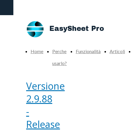
Add-in definitivo per potenziare la produttività di
Excel
EasySheet Pro
Home
Perche
Funzionalità
Articoli
usarlo?
Versione
2.9.88
-
Release