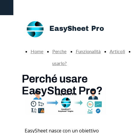
Add-in definitivo per potenziare la produttività di
Excel
EasySheet Pro
Home
Perche
Funzionalità
Articoli
usarlo?
Perché usare
EasySheet Pro?
EasySheet nasce con un obiettivo