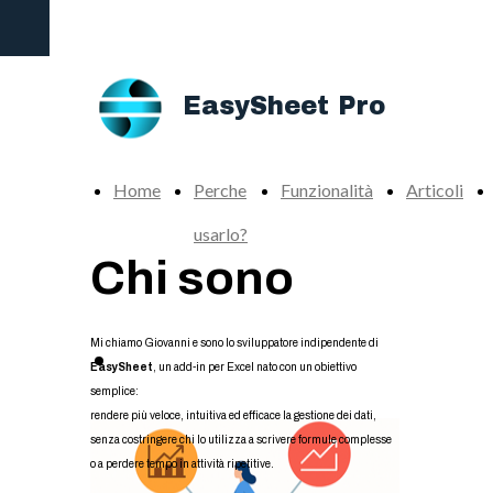
Add-in definitivo per potenziare la produttività di
Excel
EasySheet Pro
Home
Perche
Funzionalità
Articoli
usarlo?
Chi sono
Mi chiamo Giovanni e sono lo sviluppatore indipendente di
Scarica Gratis
EasySheet
, un add-in per Excel nato con un obiettivo
semplice:
EasySheet Pro
rendere più veloce, intuitiva ed efficace la gestione dei dati,
senza costringere chi lo utilizza a scrivere formule complesse
o a perdere tempo in attività ripetitive.