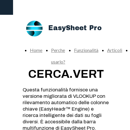
Add-in definitivo per potenziare la produttività di
Excel
EasySheet Pro
Home
Perche
Funzionalità
Articoli
usarlo?
CERCA.VERT
Questa funzionalità fornisce una
versione migliorata di VLOOKUP con
rilevamento automatico delle colonne
chiave (EasyHeadr™ Engine) e
ricerca intelligente dei dati su fogli
diversi. È accessibile dalla barra
multifunzione di EasySheet Pro.