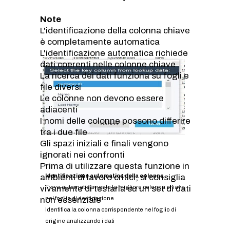
Note
L'identificazione della colonna chiave
è completamente automatica
L'identificazione automatica richiede
dati coerenti nelle colonne chiave
La ricerca dei dati funziona su fogli e
file diversi
Le colonne non devono essere
adiacenti
I nomi delle colonne possono differire
tra i due file
Gli spazi iniziali e finali vengono
ignorati nei confronti
Prima di utilizzare questa funzione in
ambienti di lavoro critici, si consiglia
Identificazione automatica della colonna
vivamente di testarla su un set di dati
Trova automaticamente la migliore colonna chiave
non essenziale
nel foglio di destinazione
Identifica la colonna corrispondente nel foglio di
origine analizzando i dati