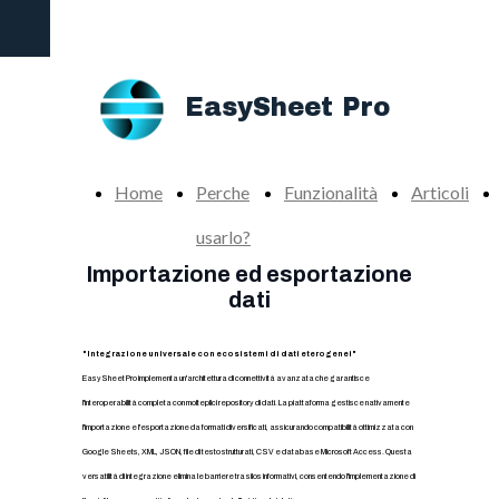
Add-in definitivo per potenziare la produttività di
Excel
EasySheet Pro
Home
Perche
Funzionalità
Articoli
usarlo?
Importazione ed esportazione
dati
"Integrazione universale con ecosistemi di dati eterogenei"
EasySheet Pro implementa un'architettura di connettività avanzata che garantisce
l'interoperabilità completa con molteplici repository di dati. La piattaforma gestisce nativamente
l'importazione e l'esportazione da formati diversificati, assicurando compatibilità ottimizzata con
Google Sheets, XML, JSON, file di testo strutturati, CSV e database Microsoft Access. Questa
versatilità di integrazione elimina le barriere tra silos informativi, consentendo l'implementazione di